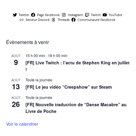
Twitter
Page Facebook
Instagram
Twitch
YouTube
Serveur Discord
Threads
Communauté Facebook
Évènements à venir
15 h 00 min
-
18 h 00 min
AOÛT
9
[FR] Live Twitch : l’actu de Stephen King en juillet
!
Toute la journée
AOÛT
13
[FR] Le jeu vidéo “Creepshow” sur Steam
Toute la journée
AOÛT
26
[FR] Nouvelle traduction de “Danse Macabre” au
Livre de Poche
Voir le calendrier