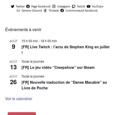
Twitter
Page Facebook
Instagram
Twitch
YouTube
Serveur Discord
Threads
Communauté Facebook
Évènements à venir
15 h 00 min
-
18 h 00 min
AOÛT
9
[FR] Live Twitch : l’actu de Stephen King en juillet
!
Toute la journée
AOÛT
13
[FR] Le jeu vidéo “Creepshow” sur Steam
Toute la journée
AOÛT
26
[FR] Nouvelle traduction de “Danse Macabre” au
Livre de Poche
Voir le calendrier