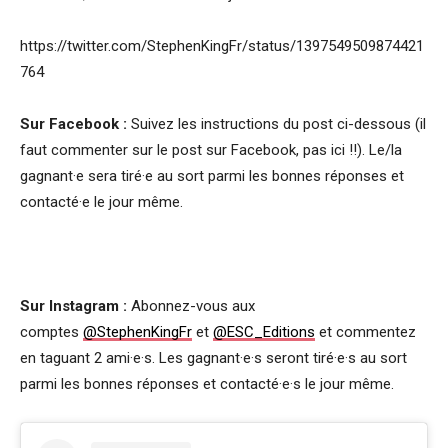
https://twitter.com/StephenKingFr/status/1397549509874421
764
Sur Facebook :
Suivez les instructions du post ci-dessous (il
faut commenter sur le post sur Facebook, pas ici !!). Le/la
gagnant·e sera tiré·e au sort parmi les bonnes réponses et
contacté·e le jour même.
Sur Instagram :
Abonnez-vous aux
comptes
@StephenKingFr
et
@ESC_Editions
et commentez
en taguant 2 ami·e·s. Les gagnant·e·s seront tiré·e·s au sort
parmi les bonnes réponses et contacté·e·s le jour même.