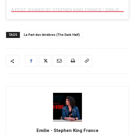
A POST SHARED BY STEPHEN KING FRANCE | EMILIE (@STEPHENKINGFR)
TAGS
La Part des ténèbres (The Dark Half)
Emilie - Stephen King France