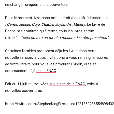
ne change : uniquement la couverture.
Pour le moment, 6 romans ont eu droit à ce rafraîchissement
:
Carrie
,
Jessie
,
Cujo
,
Charlie
,
Joyland
et
Misery
. Le Livre de
Poche m’a confirmé qu’à terme, tous les livres seront
relookés,
“cela se fera au fur et à mesure des réimpressions”
.
Certaines librairies proposent déjà les livres dans cette
nouvelle version, je vous invite donc à vous renseigner auprès
de votre libraire pour vous les procurer ! Sinon, elles se
commandent déjà
sur la FNAC
.
Edit du 11 juillet : trouvées
sur le site de la FNAC
, voici 4
nouvelles couvertures :
https://twitter.com/StephenKingFr/status/1281869286554898432