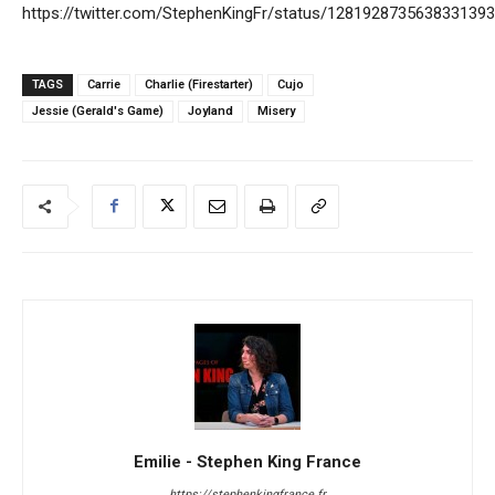
https://twitter.com/StephenKingFr/status/1281928735638331393
TAGS
Carrie
Charlie (Firestarter)
Cujo
Jessie (Gerald's Game)
Joyland
Misery
Emilie - Stephen King France
https://stephenkingfrance.fr