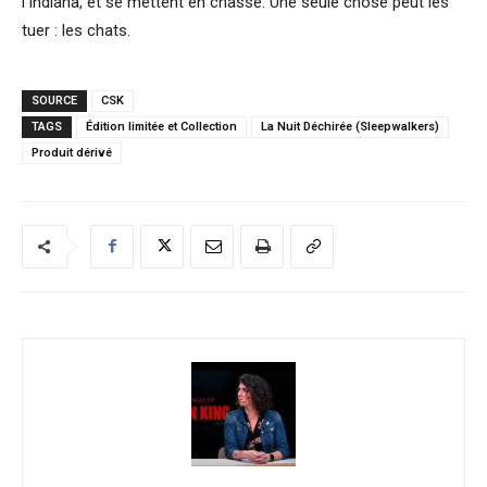
l’Indiana, et se mettent en chasse. Une seule chose peut les
tuer : les chats.
SOURCE
CSK
TAGS
Édition limitée et Collection
La Nuit Déchirée (Sleepwalkers)
Produit dérivé