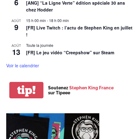
6
[ANG] “La Ligne Verte” édition spéciale 30 ans
chez Hodder
15 h 00 min
-
18 h 00 min
AOÛT
9
[FR] Live Twitch : l’actu de Stephen King en juillet
!
Toute la journée
AOÛT
13
[FR] Le jeu vidéo “Creepshow” sur Steam
Voir le calendrier
tip!
Soutenez
Stephen King France
sur Tipeee