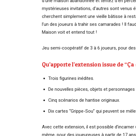
d’une maison abandonnée et tentez d’en percer
mystérieuses invitations, d’autres sont venus é
cherchent simplement une vieille bâtisse à rest
l’un des joueurs à trahir ses camarades ! Il faud
Maison voit et entend tout !
Jeu semi-coopératif de 3 à 6 joueurs, pour des 
Qu’apporte l’extension issue de “Ça
Trois figurines inédites.
De nouvelles pièces, objets et personnages 
Cinq scénarios de hantise originaux.
Dix cartes “Grippe-Sou” qui peuvent se mêler
Avec cette extension, il est possible d’incarne
même, pour des joueureuses à partir de 17 ans