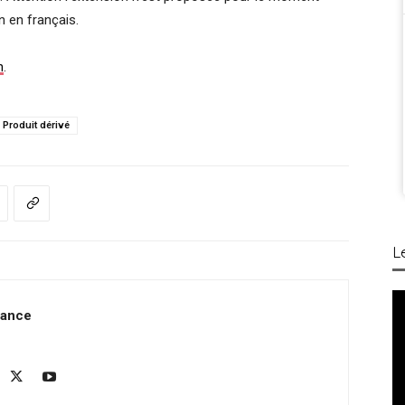
en en français.
n
.
Produit dérivé
L
rance