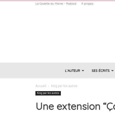
La Gazette du Maine – Podcast
À propos
L’AUTEUR
SES ÉCRITS
Accueil
King par les autres
King par les autres
Une extension “Ça”