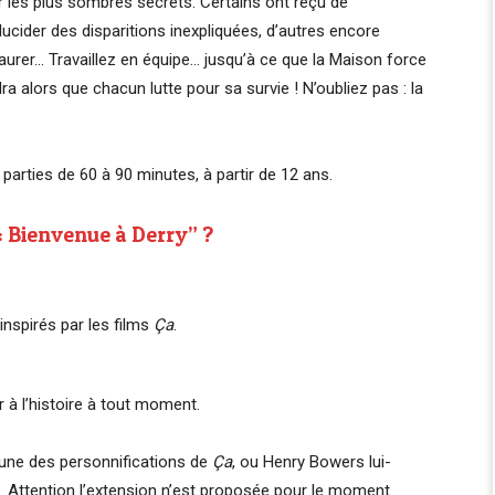
 les plus sombres secrets. Certains ont reçu de
lucider des disparitions inexpliquées, d’autres encore
aurer… Travaillez en équipe… jusqu’à ce que la Maison force
ra alors que chacun lutte pour sa survie ! N’oubliez pas : la
parties de 60 à 90 minutes, à partir de 12 ans.
 : Bienvenue à Derry” ?
inspirés par les films
Ça
.
 à l’histoire à tout moment.
r une des personnifications de
Ça
, ou Henry Bowers lui-
. Attention l’extension n’est proposée pour le moment