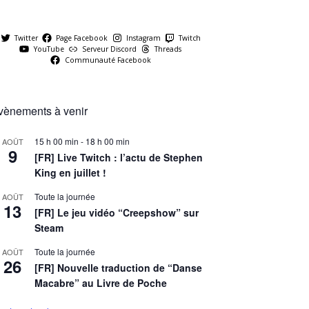
Twitter
Page Facebook
Instagram
Twitch
YouTube
Serveur Discord
Threads
Communauté Facebook
vènements à venir
15 h 00 min
-
18 h 00 min
AOÛT
9
[FR] Live Twitch : l’actu de Stephen
King en juillet !
Toute la journée
AOÛT
13
[FR] Le jeu vidéo “Creepshow” sur
Steam
Toute la journée
AOÛT
26
[FR] Nouvelle traduction de “Danse
Macabre” au Livre de Poche