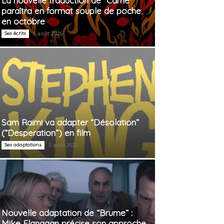
La nouvelle traduction de “Carrie”
paraîtra en format souple de poche
en octobre
Ses écrits
6 août 2026
Sam Raimi va adapter “Désolation”
(“Desperation”) en film
Ses adaptations
1 août 2026
Nouvelle adaptation de “Brume” :
Mike Flanagan précise son approche