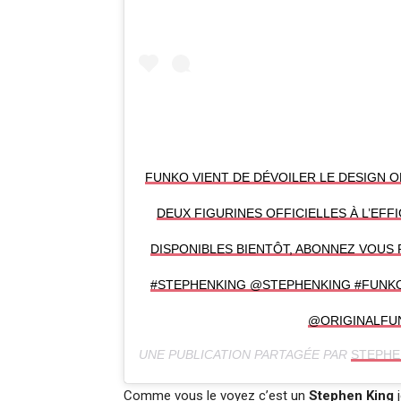
FUNKO VIENT DE DÉVOILER LE DESIGN O
DEUX FIGURINES OFFICIELLES À L’EFF
DISPONIBLES BIENTÔT, ABONNEZ VOUS 
#STEPHENKING @STEPHENKING #FUNK
@ORIGINALFU
UNE PUBLICATION PARTAGÉE PAR
STEPHEN
Comme vous le voyez c’est un
Stephen King
j