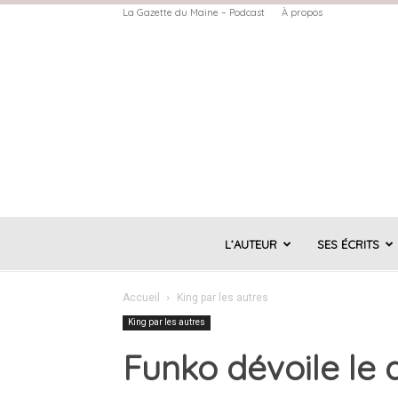
La Gazette du Maine – Podcast
À propos
L’AUTEUR
SES ÉCRITS
Accueil
King par les autres
King par les autres
Funko dévoile le d