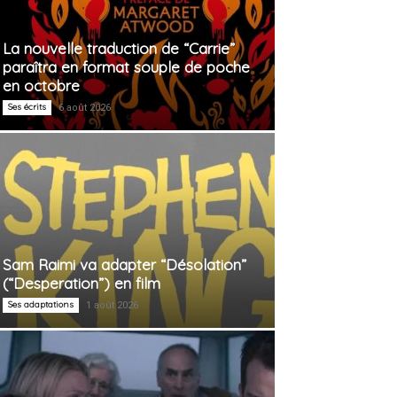
La nouvelle traduction de “Carrie”
paraîtra en format souple de poche
en octobre
Ses écrits
6 août 2026
Sam Raimi va adapter “Désolation”
(“Desperation”) en film
Ses adaptations
1 août 2026