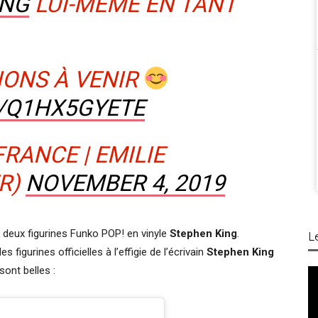
ING
LUI-MÊME EN TANT
IONS À VENIR
M/Q1HX5GYETE
RANCE | EMILIE
R)
NOVEMBER 4, 2019
 deux figurines Funko POP! en vinyle
Stephen King
.
L
 figurines officielles à l’effigie de l’écrivain
Stephen King
ont belles :