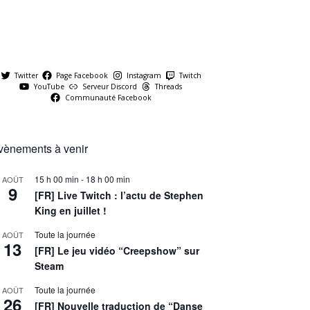
Twitter
Page Facebook
Instagram
Twitch
YouTube
Serveur Discord
Threads
Communauté Facebook
vènements à venir
15 h 00 min
-
18 h 00 min
AOÛT
9
[FR] Live Twitch : l’actu de Stephen
King en juillet !
Toute la journée
AOÛT
13
[FR] Le jeu vidéo “Creepshow” sur
Steam
Toute la journée
AOÛT
26
[FR] Nouvelle traduction de “Danse