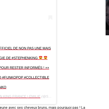
FFICIEL DE NON PAS UNE MAIS
IGIE DE #STEPHENKING
POUR RESTER INFORMÉS ! ××
O #FUNKOPOP #COLLECTIBLE
NKO
 KING FRANCE | EMILIE
(@STEPHENKINGFR) LE
18 NOV. 2019 À 
eune avec ses cheveux bruns, mais pourquoi pas ! La