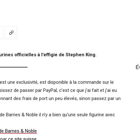
France
rines officielles à l’effigie de Stephen King.
É
i est une exclusivité, est disponible à la commande sur le
issez de passer par PayPal, c’est ce que j’ai fait et j’ai eu
ant des frais de port un peu élevés, sinon passez par un
 de Barnes & Noble il n’y a bien qu’une seule figurine avec
 de Barnes & Noble
 par
ce site suisse
.