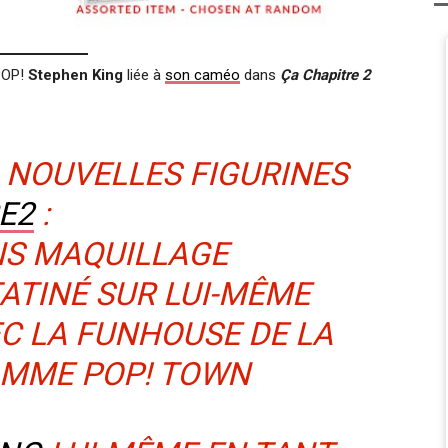
 POP!
Stephen King
liée à
son caméo
dans
Ça Chapitre 2
 NOUVELLES FIGURINES
E2
:
NS MAQUILLAGE
TATINÉ SUR LUI-MÊME
EC LA FUNHOUSE DE LA
AMME POP! TOWN