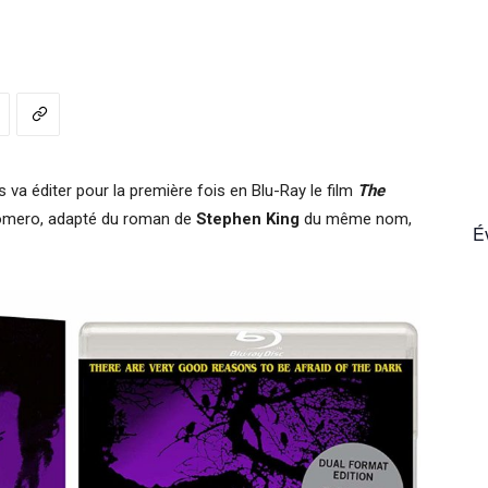
France
cs va éditer pour la première fois en Blu-Ray le film
The
omero, adapté du roman de
Stephen King
du même nom,
É