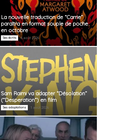
La nouvelle traduction de “Carrie”
paraîtra en format souple de poche
en octobre
Ses écrits
6 août 2026
Sam Raimi va adapter “Désolation”
(“Desperation”) en film
Ses adaptations
1 août 2026