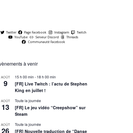
Twitter
Page Facebook
Instagram
Twitch
YouTube
Serveur Discord
Threads
Communauté Facebook
vènements à venir
15 h 00 min
-
18 h 00 min
AOÛT
9
[FR] Live Twitch : l’actu de Stephen
King en juillet !
Toute la journée
AOÛT
13
[FR] Le jeu vidéo “Creepshow” sur
Steam
Toute la journée
AOÛT
26
[FR] Nouvelle traduction de “Danse