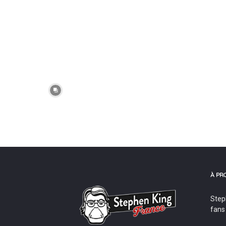
À PR
Step
fans