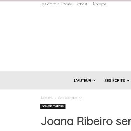
La Gazette du Maine – Podcast
À propos
L’AUTEUR
SES ÉCRITS
Accueil
Ses adaptations
Ses adaptations
Joana Ribeiro se