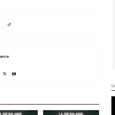
rance
L