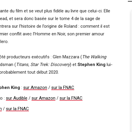
te du film et se veut plus fidèle au livre que celui-ci. Elle
lead, et sera donc basée sur le tome 4 de la sage de
ntrera sur l’histoire de l’origine de Roland : comment il est
emier conflit avec l’Homme en Noir, son premier amour
lero.
ôté producteurs exécutifs : Glen Mazzara (
The Walking
ldsman (
Titans, Star Trek: Discovery
) et
Stephen King
lui-
 probablement tout début 2020.
phen King
:
sur Amazon
/
sur la FNAC
o :
sur Audible
/
sur Amazon
/
sur la FNAC
n
/
sur la FNAC