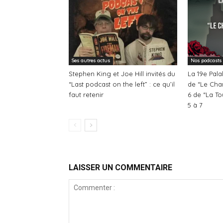
Ses autres actus
Nos podcasts
Stephen King et Joe Hill invités du
La 19e Pala
“Last podcast on the left” : ce qu’il
de “Le Cha
faut retenir
6 de “La T
5 à 7
LAISSER UN COMMENTAIRE