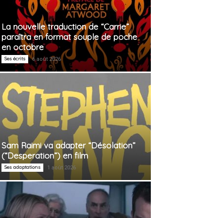
La nouvelle traduction de “Carrie”
paraîtra en format souple de poche
en octobre
Ses écrits
6 août 2026
Sam Raimi va adapter “Désolation”
(“Desperation”) en film
Ses adaptations
1 août 2026