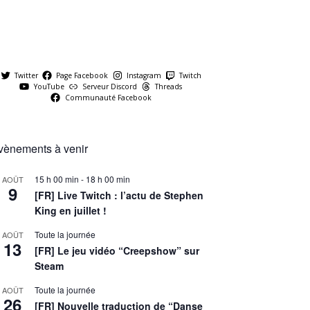
Twitter
Page Facebook
Instagram
Twitch
YouTube
Serveur Discord
Threads
Communauté Facebook
vènements à venir
15 h 00 min
-
18 h 00 min
AOÛT
9
[FR] Live Twitch : l’actu de Stephen
King en juillet !
Toute la journée
AOÛT
13
[FR] Le jeu vidéo “Creepshow” sur
Steam
Toute la journée
AOÛT
26
[FR] Nouvelle traduction de “Danse