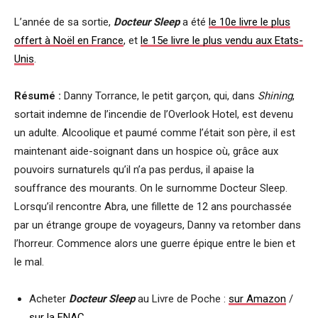
L’année de sa sortie,
Docteur Sleep
a été
le 10e livre le plus
offert à Noël en France
, et
le 15e livre le plus vendu aux Etats-
Unis
.
Résumé :
Danny Torrance, le petit garçon, qui, dans
Shining
,
sortait indemne de l’incendie de l’Overlook Hotel, est devenu
un adulte. Alcoolique et paumé comme l’était son père, il est
maintenant aide-soignant dans un hospice où, grâce aux
pouvoirs surnaturels qu’il n’a pas perdus, il apaise la
souffrance des mourants. On le surnomme Docteur Sleep.
Lorsqu’il rencontre Abra, une fillette de 12 ans pourchassée
par un étrange groupe de voyageurs, Danny va retomber dans
l’horreur. Commence alors une guerre épique entre le bien et
le mal.
Acheter
Docteur Sleep
au Livre de Poche :
sur Amazon
/
sur la FNAC