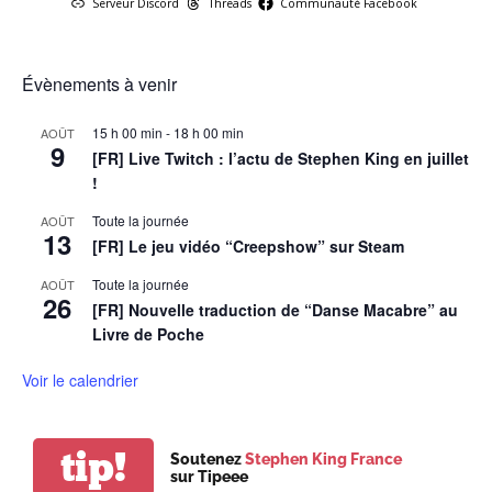
Serveur Discord
Threads
Communauté Facebook
Évènements à venir
15 h 00 min
-
18 h 00 min
AOÛT
9
[FR] Live Twitch : l’actu de Stephen King en juillet
!
Toute la journée
AOÛT
13
[FR] Le jeu vidéo “Creepshow” sur Steam
Toute la journée
AOÛT
26
[FR] Nouvelle traduction de “Danse Macabre” au
Livre de Poche
Voir le calendrier
tip!
Soutenez
Stephen King France
sur Tipeee