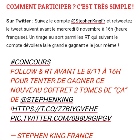
COMMENT PARTICIPER ? C’EST TRÈS SIMPLE !
Sur Twitter :
Suivez le compte
@StephenKingFr
et retweetez
le tweet suivant avant le mercredi 8 novembre à 16h (heure
française). Un tirage au sort parmi les RT qui suivent le
compte dévoilera la·le grand·e gagnant·e le jour même !
#CONCOURS
FOLLOW & RT AVANT LE 8/11 À 16H
POUR TENTER DE GAGNER CE
NOUVEAU COFFRET 2 TOMES DE “ÇA”
DE
@STEPHENKING
!
HTTPS://T.CO/Z7BIYGVEHE
PIC.TWITTER.COM/0B8U9GIPGV
— STEPHEN KING FRANCE