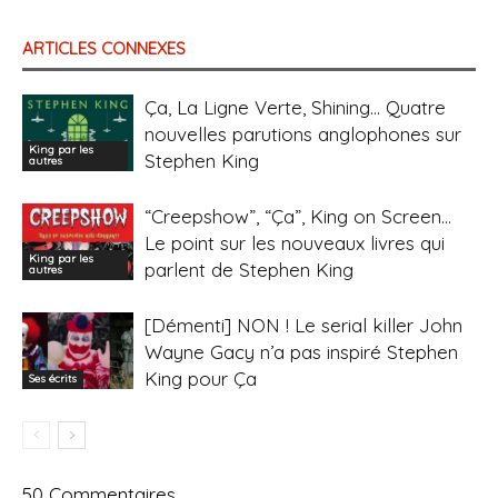
ARTICLES CONNEXES
Ça, La Ligne Verte, Shining… Quatre
nouvelles parutions anglophones sur
King par les
Stephen King
autres
“Creepshow”, “Ça”, King on Screen…
Le point sur les nouveaux livres qui
King par les
parlent de Stephen King
autres
[Démenti] NON ! Le serial killer John
Wayne Gacy n’a pas inspiré Stephen
King pour Ça
Ses écrits
50 Commentaires