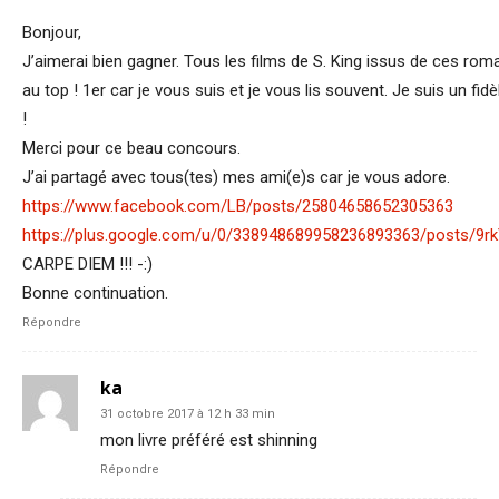
Bonjour,
J’aimerai bien gagner. Tous les films de S. King issus de ces ro
au top ! 1er car je vous suis et je vous lis souvent. Je suis un fidè
!
Merci pour ce beau concours.
J’ai partagé avec tous(tes) mes ami(e)s car je vous adore.
https://www.facebook.com/LB/posts/25804658652305363
https://plus.google.com/u/0/338948689958236893363/posts/9r
CARPE DIEM !!! -:)
Bonne continuation.
Répondre
ka
31 octobre 2017 à 12 h 33 min
mon livre préféré est shinning
Répondre