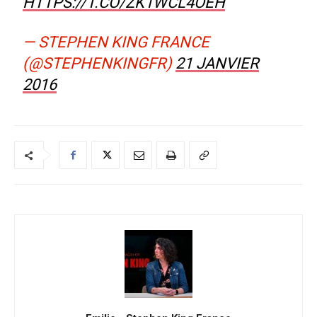
HTTPS://T.CO/ZK1WCL4OEH
— STEPHEN KING FRANCE
(@STEPHENKINGFR)
21 JANVIER
2016