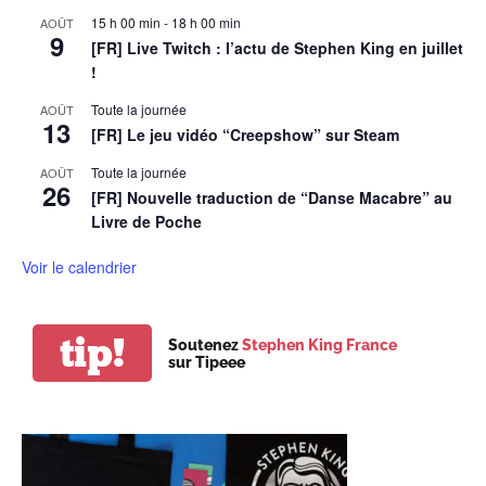
15 h 00 min
-
18 h 00 min
AOÛT
9
[FR] Live Twitch : l’actu de Stephen King en juillet
!
Toute la journée
AOÛT
13
[FR] Le jeu vidéo “Creepshow” sur Steam
Toute la journée
AOÛT
26
[FR] Nouvelle traduction de “Danse Macabre” au
Livre de Poche
Voir le calendrier
tip!
Soutenez
Stephen King France
sur Tipeee