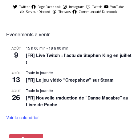
Twitter
Page Facebook
Instagram
Twitch
YouTube
Serveur Discord
Threads
Communauté Facebook
Évènements à venir
15 h 00 min
-
18 h 00 min
AOÛT
9
[FR] Live Twitch : l’actu de Stephen King en juillet
!
Toute la journée
AOÛT
13
[FR] Le jeu vidéo “Creepshow” sur Steam
Toute la journée
AOÛT
26
[FR] Nouvelle traduction de “Danse Macabre” au
Livre de Poche
Voir le calendrier