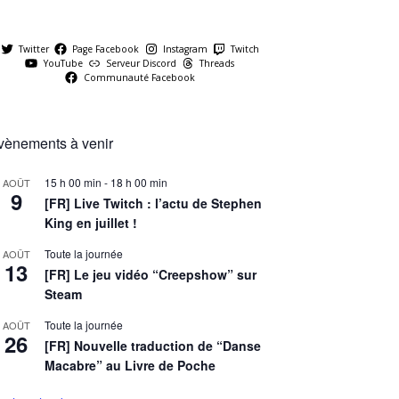
Twitter
Page Facebook
Instagram
Twitch
YouTube
Serveur Discord
Threads
Communauté Facebook
vènements à venir
15 h 00 min
-
18 h 00 min
AOÛT
9
[FR] Live Twitch : l’actu de Stephen
King en juillet !
Toute la journée
AOÛT
13
[FR] Le jeu vidéo “Creepshow” sur
Steam
Toute la journée
AOÛT
26
[FR] Nouvelle traduction de “Danse
Macabre” au Livre de Poche