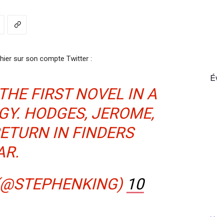
France
hier sur son compte Twitter :
É
THE FIRST NOVEL IN A
GY. HODGES, JEROME,
RETURN IN FINDERS
AR.
 (@STEPHENKING)
10