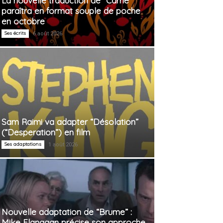
La nouvelle traduction de “Carrie”
paraîtra en format souple de poche
en octobre
Ses écrits
6 août 2026
Sam Raimi va adapter “Désolation”
(“Desperation”) en film
Ses adaptations
1 août 2026
Nouvelle adaptation de “Brume” :
Mike Flanagan précise son approche