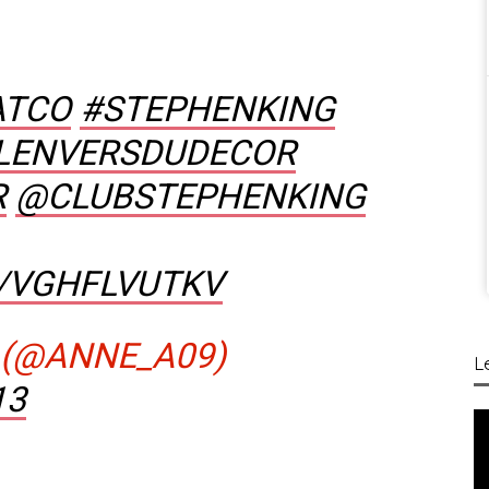
ATCO
#STEPHENKING
LENVERSDUDECOR
R
@CLUBSTEPHENKING
M/VGHFLVUTKV
 (@ANNE_A09)
L
13