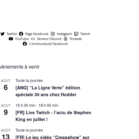
Twitter
Page Facebook
Instagram
Twitch
YouTube
Serveur Discord
Threads
Communauté Facebook
vènements à venir
Toute la journée
AOÛT
6
[ANG] “La Ligne Verte” édition
spéciale 30 ans chez Hodder
15 h 00 min
-
18 h 00 min
AOÛT
9
[FR] Live Twitch : l’actu de Stephen
King en juillet !
Toute la journée
AOÛT
13
[FR] Le jeu vidéo “Creepshow” sur