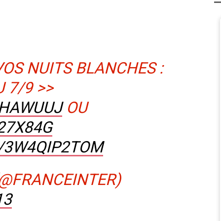
OS NUITS BLANCHES :
 7/9 >>
EHAWUUJ
OU
Z27X84G
M/3W4QIP2TOM
(@FRANCEINTER)
13