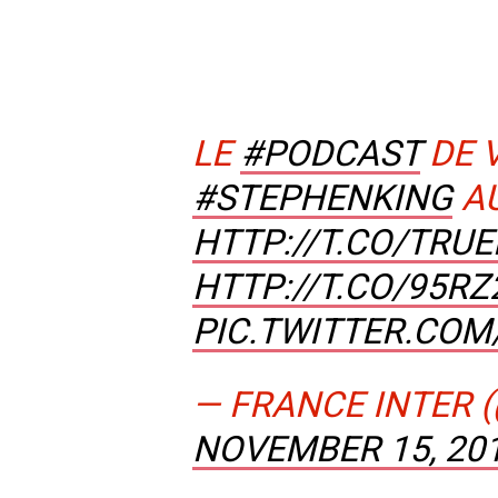
LE
#PODCAST
DE V
#STEPHENKING
AU
HTTP://T.CO/TRU
HTTP://T.CO/95R
PIC.TWITTER.CO
— FRANCE INTER 
NOVEMBER 15, 20