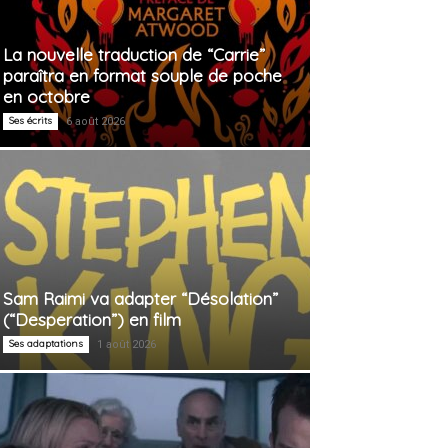
La nouvelle traduction de “Carrie”
paraîtra en format souple de poche
en octobre
Ses écrits
6 août 2026
Sam Raimi va adapter “Désolation”
(“Desperation”) en film
Ses adaptations
1 août 2026