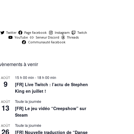
Twitter
Page Facebook
Instagram
Twitch
YouTube
Serveur Discord
Threads
Communauté Facebook
vènements à venir
15 h 00 min
-
18 h 00 min
AOÛT
9
[FR] Live Twitch : l’actu de Stephen
King en juillet !
Toute la journée
AOÛT
13
[FR] Le jeu vidéo “Creepshow” sur
Steam
Toute la journée
AOÛT
26
[FR] Nouvelle traduction de “Danse