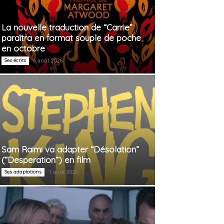
La nouvelle traduction de “Carrie”
paraîtra en format souple de poche
en octobre
Ses écrits
6 août 2026
Sam Raimi va adapter “Désolation”
(“Desperation”) en film
Ses adaptations
1 août 2026