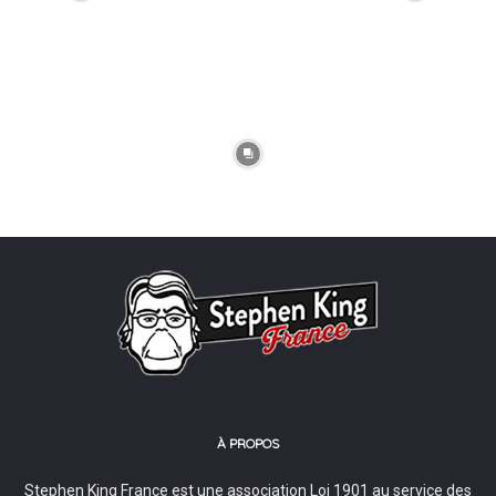
À PROPOS
Stephen King France est une association Loi 1901 au service des