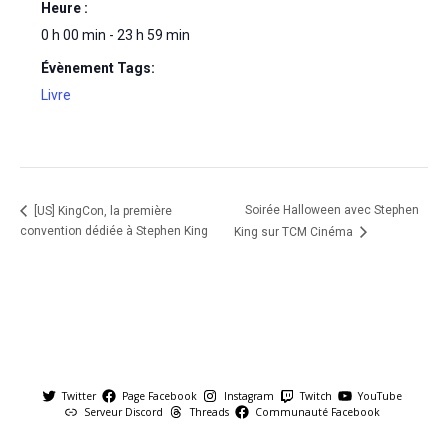
Heure :
0 h 00 min - 23 h 59 min
Évènement Tags:
Livre
Soirée Halloween avec Stephen
[US] KingCon, la première
convention dédiée à Stephen King
King sur TCM Cinéma
Twitter
Page Facebook
Instagram
Twitch
YouTube
Serveur Discord
Threads
Communauté Facebook