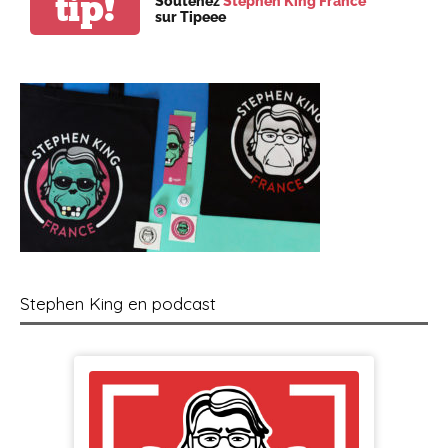
tip!
Soutenez
Stephen King France
sur Tipeee
Stephen King en podcast