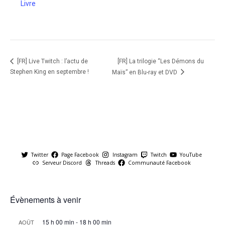
Livre
[FR] La trilogie “Les Démons du
[FR] Live Twitch : l’actu de
Stephen King en septembre !
Maïs” en Blu-ray et DVD
Twitter
Page Facebook
Instagram
Twitch
YouTube
Serveur Discord
Threads
Communauté Facebook
Évènements à venir
15 h 00 min
-
18 h 00 min
AOÛT