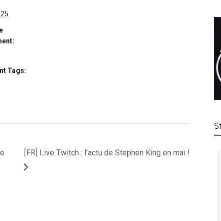
025
e
ent:
t Tags:
S
de
[FR] Live Twitch : l’actu de Stephen King en mai !