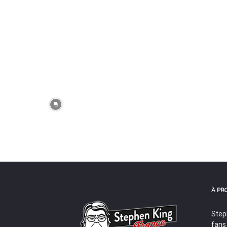
À PR
Step
fans