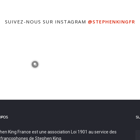
SUIVEZ-NOUS SUR INSTAGRAM
@STEPHENKINGFR
OPOS
S
hen King France est une association Loi 1901 au service des
 francophones de Stephen King.