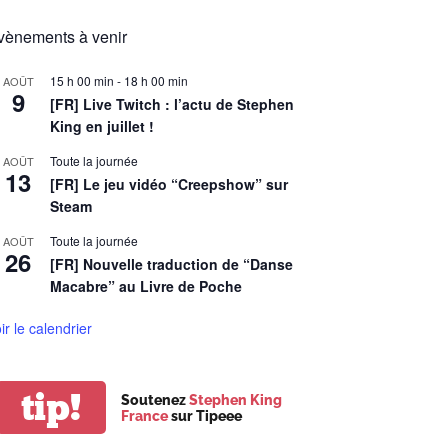
vènements à venir
15 h 00 min
-
18 h 00 min
AOÛT
9
[FR] Live Twitch : l’actu de Stephen
King en juillet !
Toute la journée
AOÛT
13
[FR] Le jeu vidéo “Creepshow” sur
Steam
Toute la journée
AOÛT
26
[FR] Nouvelle traduction de “Danse
Macabre” au Livre de Poche
ir le calendrier
tip!
Soutenez
Stephen King
France
sur Tipeee