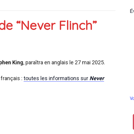
É
de “Never Flinch”
France
phen King
, paraîtra en anglais le 27 mai 2025.
français :
toutes les informations sur
Never
Vo