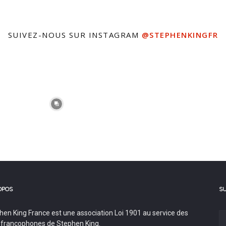
SUIVEZ-NOUS SUR INSTAGRAM
@STEPHENKINGFR
OPOS
S
hen King France est une association Loi 1901 au service des
 francophones de Stephen King.