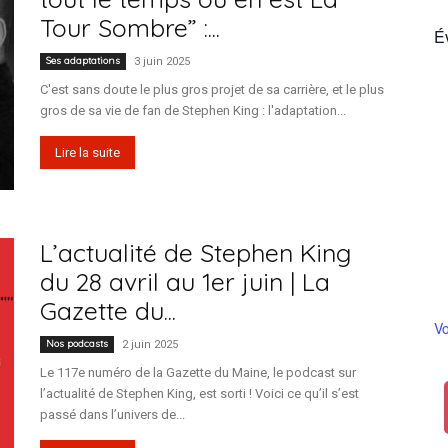
Tour Sombre” :...
É
Ses adaptations
3 juin 2025
C'est sans doute le plus gros projet de sa carrière, et le plus
France
gros de sa vie de fan de Stephen King : l'adaptation...
Lire la suite
L’actualité de Stephen King
du 28 avril au 1er juin | La
Gazette du...
Vo
Nos podcasts
2 juin 2025
Le 117e numéro de la Gazette du Maine, le podcast sur
l’actualité de Stephen King, est sorti ! Voici ce qu’il s’est
passé dans l’univers de...