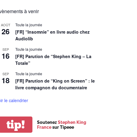
vènements à venir
Toute la journée
AOÛT
26
[FR] “Insomnie” en livre audio chez
Audiolib
Toute la journée
SEP
16
[FR] Parution de “Stephen King – La
Totale”
Toute la journée
SEP
18
[FR] Parution de “King on Screen” : le
livre compagnon du documentaire
ir le calendrier
tip!
Soutenez
Stephen King
France
sur Tipeee