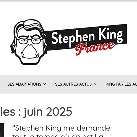
SES ADAPTATIONS
SES AUTRES ACTUS
KING PAR LES A
Stephen
es : juin 2025
“Stephen King me demande
King
tout le temps où en est La