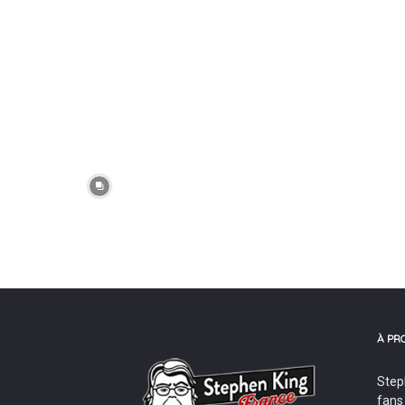
À PR
Step
fans