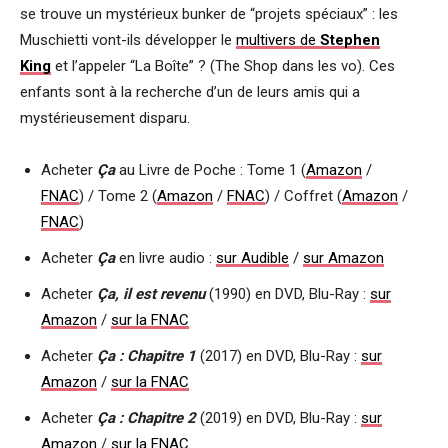
se trouve un mystérieux bunker de “projets spéciaux” : les
Muschietti vont-ils développer le
multivers de
Stephen
King
et l’appeler “La Boîte” ? (The Shop dans les vo). Ces
enfants sont à la recherche d’un de leurs amis qui a
mystérieusement disparu.
Acheter
Ça
au Livre de Poche : Tome 1 (
Amazon
/
FNAC
) / Tome 2 (
Amazon
/
FNAC
) / Coffret (
Amazon
/
FNAC
)
Acheter
Ça
en livre audio :
sur Audible
/
sur Amazon
Acheter
Ça, il est revenu
(1990) en DVD, Blu-Ray :
sur
Amazon
/
sur la FNAC
Acheter
Ça : Chapitre 1
(2017) en DVD, Blu-Ray :
sur
Amazon
/
sur la FNAC
Acheter
Ça : Chapitre 2
(2019) en DVD, Blu-Ray :
sur
Amazon
/
sur la FNAC