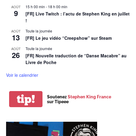
15 h 00 min
-
18 h 00 min
AOÛT
9
[FR] Live Twitch : l’actu de Stephen King en juillet
!
Toute la journée
AOÛT
13
[FR] Le jeu vidéo “Creepshow” sur Steam
Toute la journée
AOÛT
26
[FR] Nouvelle traduction de “Danse Macabre” au
Livre de Poche
Voir le calendrier
tip!
Soutenez
Stephen King France
sur Tipeee