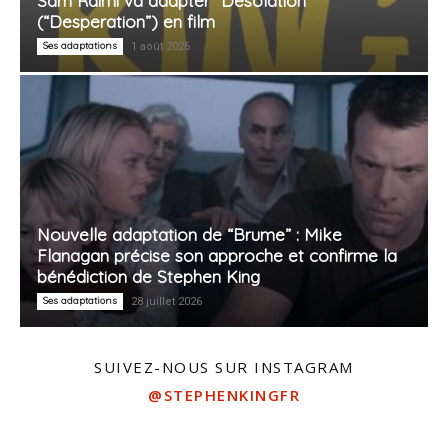
Sam Raimi va adapter “Désolation”
(“Desperation”) en film
Ses adaptations
1 août 2026
Nouvelle adaptation de “Brume” : Mike
Flanagan précise son approche et confirme la
bénédiction de Stephen King
Ses adaptations
28 juillet 2026
SUIVEZ-NOUS SUR INSTAGRAM
@STEPHENKINGFR