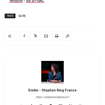
Amazon
/
sur la FNAC
TAGS
Ça (It)
Emilie - Stephen King France
https://stephenkingfrance.fr