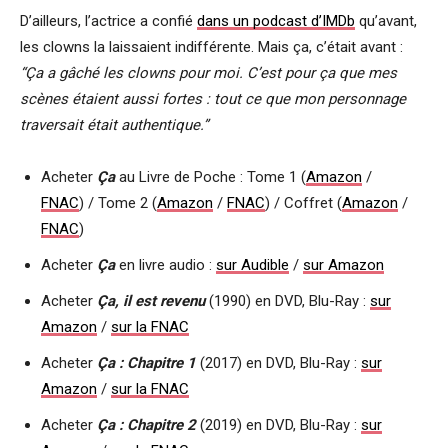
D’ailleurs, l’actrice a confié
dans un podcast d’IMDb
qu’avant,
les clowns la laissaient indifférente. Mais ça, c’était avant :
“Ça a gâché les clowns pour moi. C’est pour ça que mes
scènes étaient aussi fortes : tout ce que mon personnage
traversait était authentique.”
Acheter
Ça
au Livre de Poche : Tome 1 (
Amazon
/
FNAC
) / Tome 2 (
Amazon
/
FNAC
) / Coffret (
Amazon
/
FNAC
)
Acheter
Ça
en livre audio :
sur Audible
/
sur Amazon
Acheter
Ça, il est revenu
(1990) en DVD, Blu-Ray :
sur
Amazon
/
sur la FNAC
Acheter
Ça : Chapitre 1
(2017) en DVD, Blu-Ray :
sur
Amazon
/
sur la FNAC
Acheter
Ça : Chapitre 2
(2019) en DVD, Blu-Ray :
sur