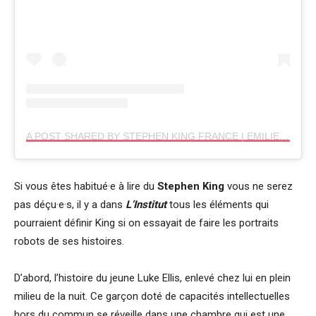
A POST SHARED BY STEPHEN KING FRANCE | EMILIE (@STEPHENKINGFR)
Si vous êtes habitué·e à lire du
Stephen King
vous ne serez
pas déçu·e·s, il y a dans
L’Institut
tous les éléments qui
pourraient définir King si on essayait de faire les portraits
robots de ses histoires.
D’abord, l’histoire du jeune Luke Ellis, enlevé chez lui en plein
milieu de la nuit. Ce garçon doté de capacités intellectuelles
hors du commun se réveille dans une chambre qui est une