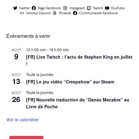
Twitter
Page Facebook
Instagram
Twitch
YouTube
Serveur Discord
Threads
Communauté Facebook
Évènements à venir
15 h 00 min
-
18 h 00 min
AOÛT
9
[FR] Live Twitch : l’actu de Stephen King en juillet
!
Toute la journée
AOÛT
13
[FR] Le jeu vidéo “Creepshow” sur Steam
Toute la journée
AOÛT
26
[FR] Nouvelle traduction de “Danse Macabre” au
Livre de Poche
Voir le calendrier