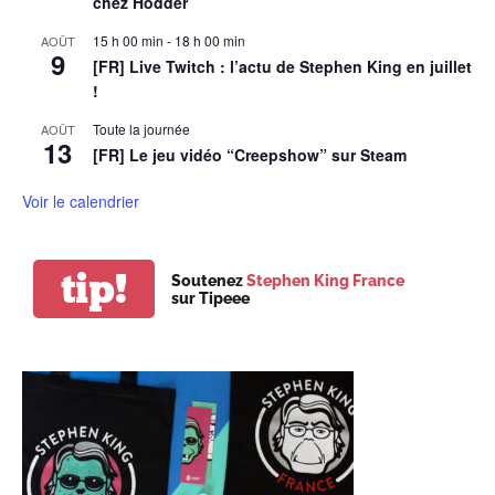
chez Hodder
15 h 00 min
-
18 h 00 min
AOÛT
9
[FR] Live Twitch : l’actu de Stephen King en juillet
!
Toute la journée
AOÛT
13
[FR] Le jeu vidéo “Creepshow” sur Steam
Voir le calendrier
tip!
Soutenez
Stephen King France
sur Tipeee