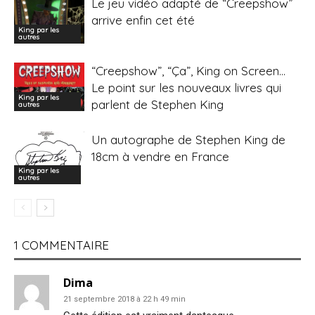
Le jeu vidéo adapté de “Creepshow”
arrive enfin cet été
King par les
autres
“Creepshow”, “Ça”, King on Screen…
Le point sur les nouveaux livres qui
King par les
parlent de Stephen King
autres
Un autographe de Stephen King de
18cm à vendre en France
King par les
autres
1 COMMENTAIRE
Dima
21 septembre 2018 à 22 h 49 min