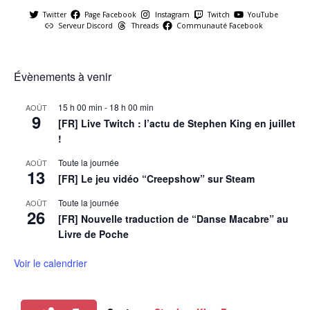
Twitter
Page Facebook
Instagram
Twitch
YouTube
Serveur Discord
Threads
Communauté Facebook
Évènements à venir
15 h 00 min
-
18 h 00 min
AOÛT
9
[FR] Live Twitch : l’actu de Stephen King en juillet
!
Toute la journée
AOÛT
13
[FR] Le jeu vidéo “Creepshow” sur Steam
Toute la journée
AOÛT
26
[FR] Nouvelle traduction de “Danse Macabre” au
Livre de Poche
Voir le calendrier