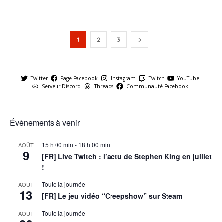
1
2
3
Twitter
Page Facebook
Instagram
Twitch
YouTube
Serveur Discord
Threads
Communauté Facebook
Évènements à venir
15 h 00 min
-
18 h 00 min
AOÛT
9
[FR] Live Twitch : l’actu de Stephen King en juillet
!
Toute la journée
AOÛT
13
[FR] Le jeu vidéo “Creepshow” sur Steam
Toute la journée
AOÛT