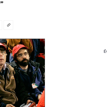
”
France
É