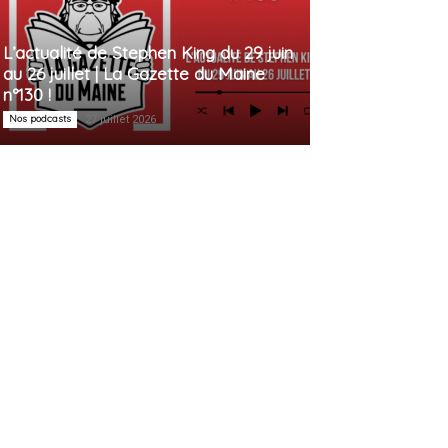
L’actualité de Stephen King du 29 juin
au 26 juillet | La Gazette du Maine
n°130 !
Nos podcasts
27 juillet 2026