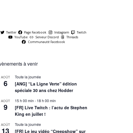
Twitter
Page Facebook
Instagram
Twitch
YouTube
Serveur Discord
Threads
Communauté Facebook
vènements à venir
Toute la journée
AOÛT
6
[ANG] “La Ligne Verte” édition
spéciale 30 ans chez Hodder
15 h 00 min
-
18 h 00 min
AOÛT
9
[FR] Live Twitch : l’actu de Stephen
King en juillet !
Toute la journée
AOÛT
13
[FR] Le jeu vidéo “Creepshow” sur