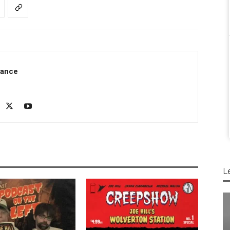
rance
L