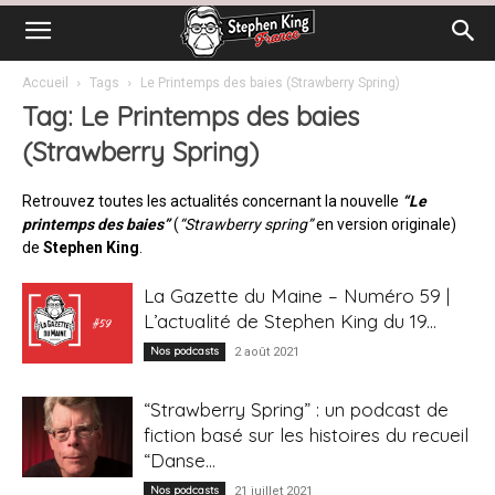
Accueil
Tags
Le Printemps des baies (Strawberry Spring)
Tag: Le Printemps des baies
(Strawberry Spring)
Retrouvez toutes les actualités concernant la nouvelle
“Le
printemps des baies”
(
“Strawberry spring”
en version originale)
de
Stephen King
.
La Gazette du Maine – Numéro 59 |
L’actualité de Stephen King du 19...
Nos podcasts
2 août 2021
“Strawberry Spring” : un podcast de
fiction basé sur les histoires du recueil
“Danse...
Nos podcasts
21 juillet 2021