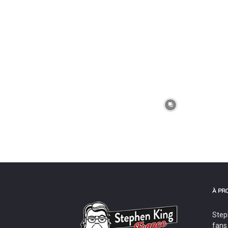
À PR
Step
fans