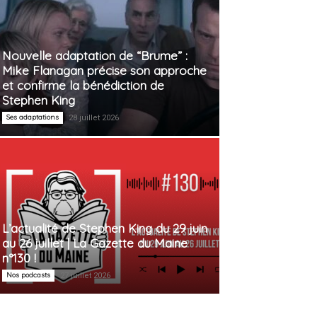
Nouvelle adaptation de “Brume” :
Mike Flanagan précise son approche
et confirme la bénédiction de
Stephen King
Ses adaptations
28 juillet 2026
L’actualité de Stephen King du 29 juin
au 26 juillet | La Gazette du Maine
n°130 !
Nos podcasts
27 juillet 2026