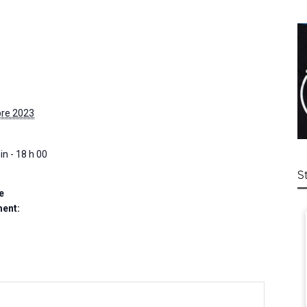
re 2023
in - 18 h 00
S
e
ent: