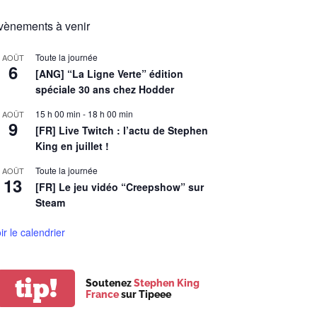
vènements à venir
Toute la journée
AOÛT
6
[ANG] “La Ligne Verte” édition
spéciale 30 ans chez Hodder
15 h 00 min
-
18 h 00 min
AOÛT
9
[FR] Live Twitch : l’actu de Stephen
King en juillet !
Toute la journée
AOÛT
13
[FR] Le jeu vidéo “Creepshow” sur
Steam
ir le calendrier
tip!
Soutenez
Stephen King
France
sur Tipeee