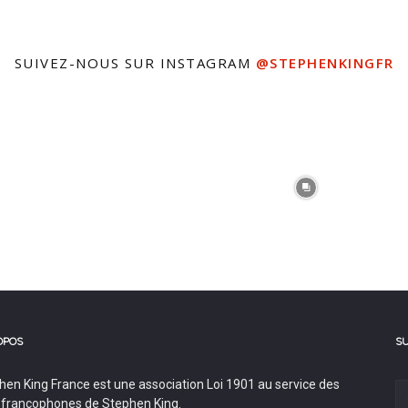
SUIVEZ-NOUS SUR INSTAGRAM
@STEPHENKINGFR
OPOS
S
hen King France est une association Loi 1901 au service des
 francophones de Stephen King.