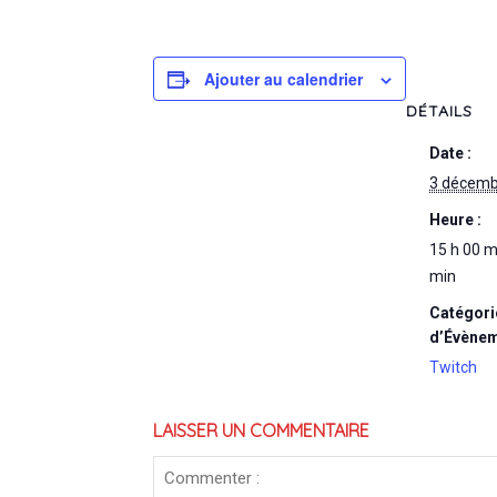
Ajouter au calendrier
DÉTAILS
Date :
3 décemb
Heure :
15 h 00 m
min
Catégori
d’Évènem
Twitch
LAISSER UN COMMENTAIRE