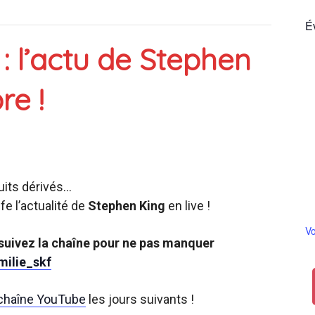
É
 : l’actu de Stephen
France
e !
duits dérivés…
e l’actualité de
Stephen King
en live !
Vo
 suivez la chaîne pour ne pas manquer
milie_skf
 chaîne YouTube
les jours suivants !