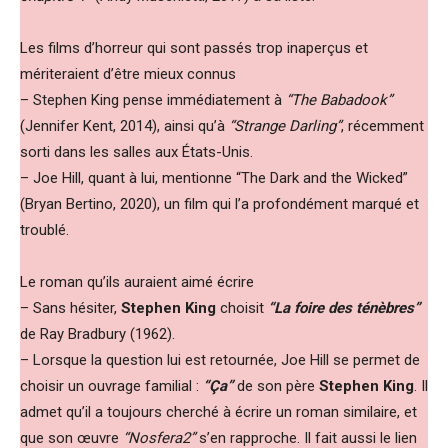
Les films d’horreur qui sont passés trop inaperçus et
mériteraient d’être mieux connus
– Stephen King pense immédiatement à
“The Babadook”
(Jennifer Kent, 2014), ainsi qu’à
“Strange Darling”
, récemment
sorti dans les salles aux États-Unis.
– Joe Hill, quant à lui, mentionne “The Dark and the Wicked”
(Bryan Bertino, 2020), un film qui l’a profondément marqué et
troublé.
Le roman qu’ils auraient aimé écrire
– Sans hésiter,
Stephen King
choisit
“La foire des ténèbres”
de Ray Bradbury (1962).
– Lorsque la question lui est retournée, Joe Hill se permet de
choisir un ouvrage familial :
“Ça”
de son père
Stephen King
. Il
admet qu’il a toujours cherché à écrire un roman similaire, et
que son œuvre
“Nosfera2”
s’en rapproche. Il fait aussi le lien