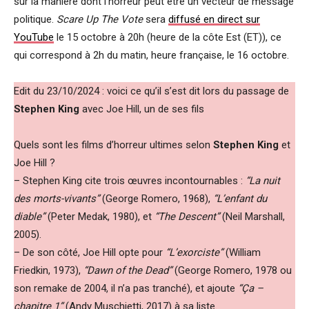
sur la manière dont l’horreur peut être un vecteur de message
politique.
Scare Up The Vote
sera
diffusé en direct sur
YouTube
le 15 octobre à 20h (heure de la côte Est (ET)), ce
qui correspond à 2h du matin, heure française, le 16 octobre.
Edit du 23/10/2024 : voici ce qu’il s’est dit lors du passage de
Stephen King
avec Joe Hill, un de ses fils
Quels sont les films d’horreur ultimes selon
Stephen King
et
Joe Hill ?
– Stephen King cite trois œuvres incontournables :
“La nuit
des morts-vivants”
(George Romero, 1968),
“L’enfant du
diable”
(Peter Medak, 1980), et
“The Descent”
(Neil Marshall,
2005).
– De son côté, Joe Hill opte pour
“L’exorciste”
(William
Friedkin, 1973),
“Dawn of the Dead”
(George Romero, 1978 ou
son remake de 2004, il n’a pas tranché), et ajoute
“Ça –
chapitre 1”
(Andy Muschietti, 2017) à sa liste.