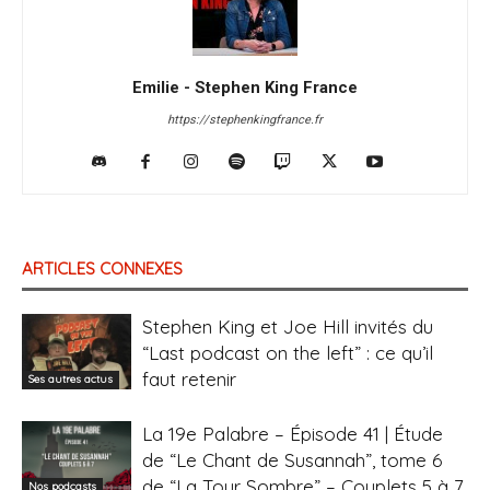
Emilie - Stephen King France
https://stephenkingfrance.fr
ARTICLES CONNEXES
Stephen King et Joe Hill invités du
“Last podcast on the left” : ce qu’il
faut retenir
Ses autres actus
La 19e Palabre – Épisode 41 | Étude
de “Le Chant de Susannah”, tome 6
de “La Tour Sombre” – Couplets 5 à 7
Nos podcasts