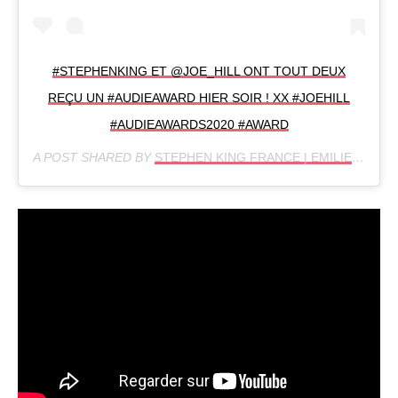
#STEPHENKING ET @JOE_HILL ONT TOUT DEUX
REÇU UN #AUDIEAWARD HIER SOIR ! XX #JOEHILL
#AUDIEAWARDS2020 #AWARD
A POST SHARED BY
STEPHEN KING FRANCE | EMILIE
(@STE