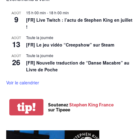
15 h 00 min
-
18 h 00 min
AOÛT
9
[FR] Live Twitch : l’actu de Stephen King en juillet
!
Toute la journée
AOÛT
13
[FR] Le jeu vidéo “Creepshow” sur Steam
Toute la journée
AOÛT
26
[FR] Nouvelle traduction de “Danse Macabre” au
Livre de Poche
Voir le calendrier
tip!
Soutenez
Stephen King France
sur Tipeee