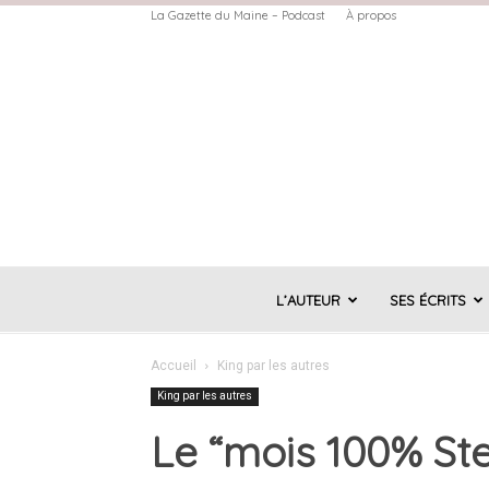
La Gazette du Maine – Podcast
À propos
L’AUTEUR
SES ÉCRITS
Accueil
King par les autres
King par les autres
Le “mois 100% St