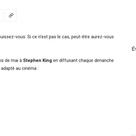
France
issez-vous. Si ce n’est pas le cas, peut-être aurez-vous
É
ois de mai à
Stephen King
en diffusant chaque dimanche
us adapté au cinéma :