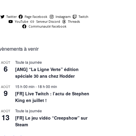
Twitter
Page Facebook
Instagram
Twitch
YouTube
Serveur Discord
Threads
Communauté Facebook
vènements à venir
Toute la journée
AOÛT
6
[ANG] “La Ligne Verte” édition
spéciale 30 ans chez Hodder
15 h 00 min
-
18 h 00 min
AOÛT
9
[FR] Live Twitch : l’actu de Stephen
King en juillet !
Toute la journée
AOÛT
13
[FR] Le jeu vidéo “Creepshow” sur
Steam