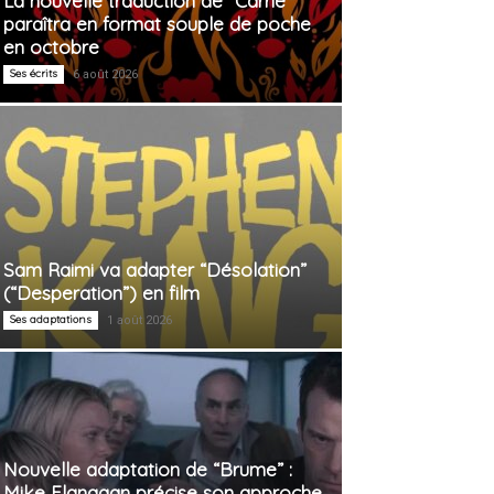
La nouvelle traduction de “Carrie”
paraîtra en format souple de poche
en octobre
Ses écrits
6 août 2026
Sam Raimi va adapter “Désolation”
(“Desperation”) en film
Ses adaptations
1 août 2026
Nouvelle adaptation de “Brume” :
Mike Flanagan précise son approche