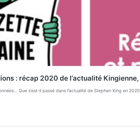
ions : récap 2020 de l’actualité Kingienne
données… Que s’est-il passé dans l’actualité de Stephen King en 2020