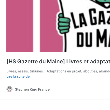
[HS Gazette du Maine] Livres et adaptat
Livres, essais, tribunes… Adaptations en projet, abouties, aban
[HS
Lire la suite de
Gazette
du
Stephen King France
Maine]
Livres
et
adaptations