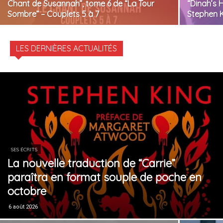
Chant de Susannah”, tome 6 de “La Tour
“Dinah’s H
Sombre” – Couplets 5 à 7
Stephen K
LES DERNIÈRES ACTUALITÉS
SES ÉCRITS
La nouvelle traduction de “Carrie”
paraîtra en format souple de poche en
octobre
6 août 2026