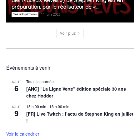
des Mauvais Rêves ») de Stephen King est en
préparation, par le réalisateur de «...
Ses adaptations
11 juin 2026
Voir plus
Évènements à venir
Toute la journée
AOÛT
6
[ANG] “La Ligne Verte” édition spéciale 30 ans
chez Hodder
15 h 00 min
-
18 h 00 min
AOÛT
9
[FR] Live Twitch : l’actu de Stephen King en juillet
!
Voir le calendrier