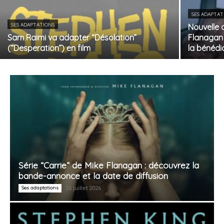
SES ADAPTAT
SES ADAPTATIONS
Nouvelle 
Sam Raimi va adapter “Désolation”
Flanagan 
(“Desperation”) en film
la bénédi
Série “Carrie” de Mike Flanagan : découvrez la
bande-annonce et la date de diffusion
Ses adaptations
26 juillet 2026