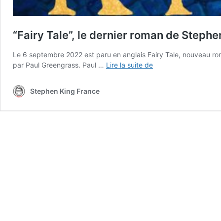
“Fairy Tale”, le dernier roman de Stephe
Le 6 septembre 2022 est paru en anglais Fairy Tale, nouveau rom
“Fairy
par Paul Greengrass. Paul …
Lire la suite de
Tale”,
le
Stephen King France
dernier
roman
de
Stephen
King,
adapté
en
film